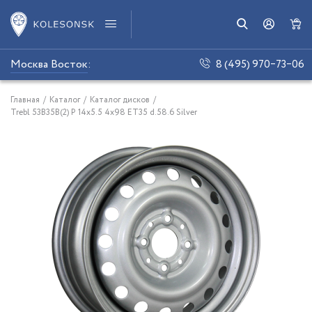
Москва Восток
:
8 (495) 970‒73‒06
Главная
/
Каталог
/
Каталог дисков
/
Trebl 53B35B(2) P 14x5.5 4x98 ET35 d.58.6 Silver