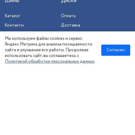
Шины
Диски
Каталог
Оплата
Контакты
Доставка
Шиномонтаж
Мы используем файлы cookies и сервис
Сезонное хранение
Яндекс.Метрика для анализа посещаемости
сайта и улучшения его работы. Продолжая
Согласен
использовать сайт, вы соглашаетесь с
Политикой обработки персональных данных
.
Москва Восток
:
8 (495) 970‒73‒06
msk@kolesonsk.ru