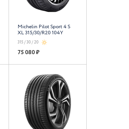
Michelin Pilot Sport 4 S
XL 315/30/R20 104Y
315 / 30 / 20
75 080 ₽