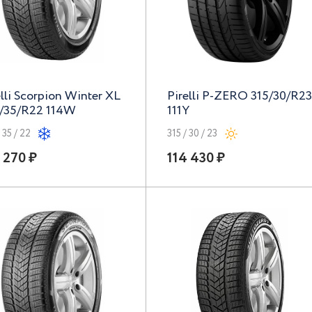
elli Scorpion Winter XL
Pirelli P-ZERO 315/30/R23
/35/R22 114W
111Y
 35 / 22
315 / 30 / 23
 270 ₽
114 430 ₽