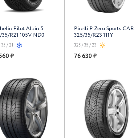
helin Pilot Alpin 5
Pirelli P Zero Sports CAR
/35/R21 105V ND0
325/35/R23 111Y
 35 / 21
325 / 35 / 23
560 ₽
76 630 ₽