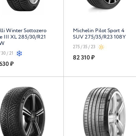
elli Winter Sottozero
Michelin Pilot Sport 4
ie III XL 285/30/R21
SUV 275/35/R23 108Y
0W
275 / 35 / 23
 30 / 21
82 310 ₽
630 ₽