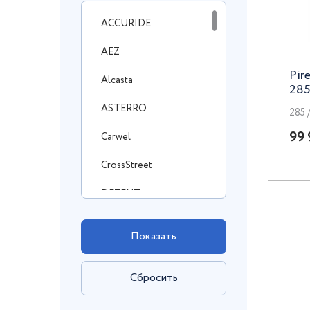
ACCURIDE
AEZ
Pir
Alcasta
285
ASTERRO
285 /
99 
Carwel
CrossStreet
DEZENT
DOTZ
Enzo
FF
FR Replica