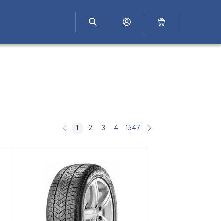
1
2
3
4
1547