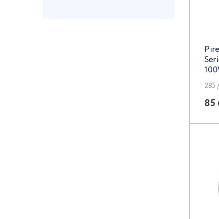
Grizzly
iFree
Pir
iFree UNO
Ser
10
K&K
285 /
k7
85 
Keskin Tuning
Khomen Wheels
KN
LEGE ARTIS
LegeArtis
Legeartis