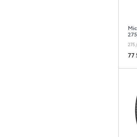
Concept
Lizardo
Mic
LS
275
Magnetto
275 /
77 
MAK
Megami
N2O
Neo
Next
Nitro
NZ