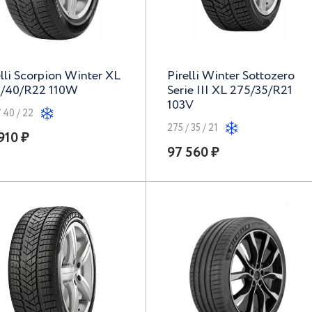
elli Scorpion Winter XL
Pirelli Winter Sottozero
/40/R22 110W
Serie III XL 275/35/R21
103V
 40 / 22
275 / 35 / 21
910 ₽
97 560 ₽