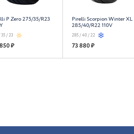
elli P Zero 275/35/R23
Pirelli Scorpion Winter XL
Y
285/40/R22 110V
 35 / 23
285 / 40 / 22
850 ₽
73 880 ₽