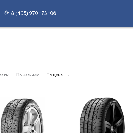
8 (495) 970‒73‒06
:
вать:
По наличию
По цене